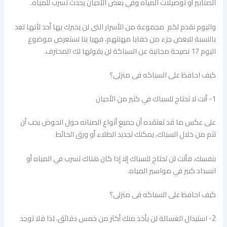
الصنابير أو توصيلات المياه وفي بعض الأحيان يحدث تسرب للمياه.
واليوم نقدم لكم مجموعة من الأسرار التى لن يخبرك بها أحد لأنها تعد
بالنسبة للبعض جزء من خفايا مهنتهم، فهيا بنا نستعرض موضوع
اليوم 17 نصيحة مجانية عن السباكة لن يقولها لك المحترف.
كيف احافظ على السباكه فى منزلى؟
1- أنت لا تحتاج للسباك في كثير من الأحيان
على عكس ما قد تعتقده أن جميع أنواع الصبانه حول الحوض يجب أن
تتم من خلال السباك، يمكنك تجديد الطلاء أو ورق الحائط
بنفسك، فأنت لن تحتاج للسباك إلا إذا كان هناك تسرب في المياه أو
انسداد كبير في مواسير المياه.
كيف احافظ على السباكه فى منزلى؟
2- استبدال الغسالة لن يأخذ منك أكثر من خمس دقائق، لذا فلا توجد