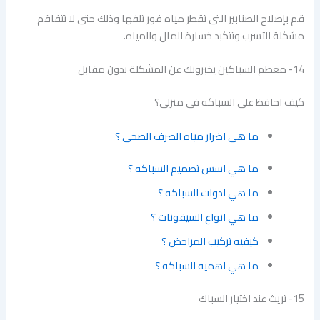
قم بإصلاح الصنابير التى تقطر مياه فور تلفها وذلك حتى لا تتفاقم
مشكلة التسرب وتتكبد خسارة المال والمياه.
14- معظم السباكين يخبرونك عن المشكلة بدون مقابل
كيف احافظ على السباكه فى منزلى؟
ما هى اضرار مياه الصرف الصحى ؟
ما هي اسس تصميم السباكه ؟
ما هي ادوات السباكه ؟
ما هي انواع السيفونات ؟
كيفيه تركيب المراحض ؟
ما هي اهميه السباكه ؟
15- تريث عند اختيار السباك