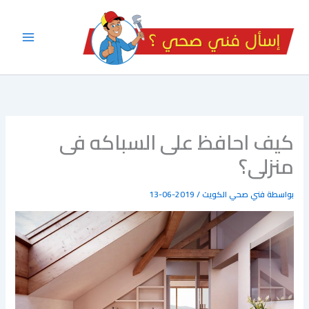
خطي
لى
لمحتوى
كيف احافظ على السباكه فى
منزلى؟
بواسطة
فني صحي الكويت
/
2019-06-13