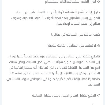
5- أضرار الشعر المتساقط أثناء الاستحمام
حاول إزالة الشعر المتساقط أولا بأول بعد الاستحمام، لأن انسداد
المجاري بسبب الشعرلن يتم علاجة بأدوات التنظيف العادية، وسوف
يحتاج إلى طلب السباك لإصلاحها.
كيف احافظ على السباكه فى منزلى؟
6- لا تعتمد على المناديل القابلة للذوبان
بالطبع فكرة رمي المناديل في المرحاض مرفوضة تماماً لأنها تؤدي
إلى انسداد المواسير بصورة سيئة تستدعي تدخل السباك، ولكن هناك
نوع من المناديل القابلة للذوبان والتى قد نظن أنه يمكننا إلقائها في
المرحاض، ولكن يجب الانتباه إلى أنها لا تذوب بالسرعة التى نعتقدها،
خاصة إذا قمنا بإلقاء كمية كبيرة منها في المرحاض سوف تتسبب في
انسداده.
7- الدفع مقابل اتمام العمل وليس مقابل الساعة