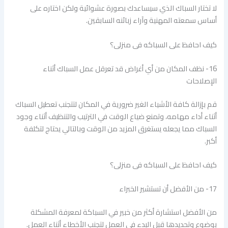
لا تختار السباك الذي سيساعدك بصورة عشوائية ولكن اختاره على
أساس سمعته المهنية وآراء زبائنه السابقين.
كيف احافظ على السباكه فى منزلى؟
16- نظف المكان من أي أغراض قد تعرقل عمل السباك أثناء
الإصلاحات
قم بإزالة كافة الأشياء الغير ضرورية في المكان لتتجنب تعطيل السباك
أثناء أداء مهامه، وتمنع ضياع الوقت في الترتيب والتنظيف أثناء وجود
السباك مما يجعله يستغرق المزيد من الوقت وبالتالي يحتاج لتكلفة
أكبر.
كيف احافظ على السباكه فى منزلى؟
17- من الأفضل أن تستشير الخبراء
من الأفضل استشارة أكثر من خبير في السباكة لمعرفة المشكلة
بوضوع وتحديدها قبل البدء في العمل لتجنب الأخطاء أثناء العمل.